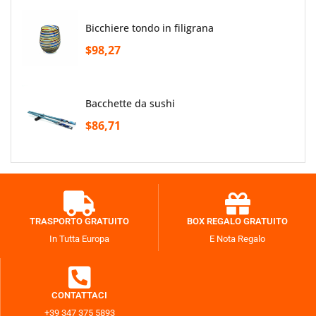
bicchiere tondo in filigrana
$98,27
bacchette da sushi
$86,71
TRASPORTO GRATUITO
BOX REGALO GRATUITO
In Tutta Europa
E Nota Regalo
CONTATTACI
+39 347 375 5893