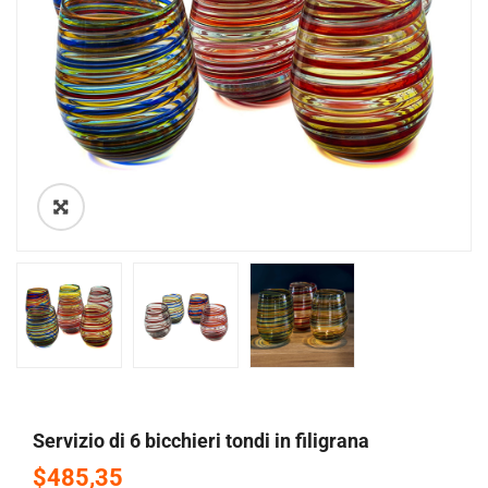
🔍
servizio di 6 bicchieri tondi in filigrana
$485,35