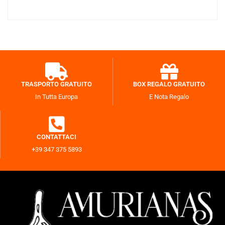
TRASPORTO GRATUITO
BOX REGALO GRATUITO
In Tutta Europa
E Nota Regalo
CONTATTACI
+39 347 375 5893