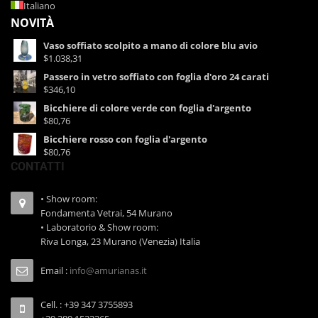
Italiano
NOVITÀ
Vaso soffiato scolpito a mano di colore blu avio
$1.038,31
Passero in vetro soffiato con foglia d'oro 24 carati
$346,10
Bicchiere di colore verde con foglia d'argento
$80,76
Bicchiere rosso con foglia d'argento
$80,76
CONTATTI
• Show room:
Fondamenta Vetrai, 54 Murano
• Laboratorio & Show room:
Riva Longa, 23 Murano (Venezia) Italia
Email :
info@amurianas.it
Cell. : +39 347 3755893