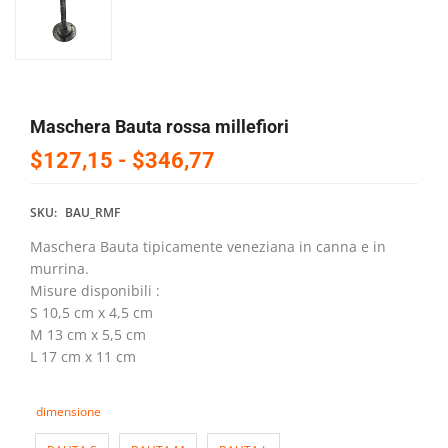
Maschera Bauta rossa millefiori
$127,15
-
$346,77
SKU:
BAU_RMF
Maschera Bauta tipicamente veneziana in canna e in
murrina.
Misure disponibili :
S 10,5 cm x 4,5 cm
M 13 cm x 5,5 cm
L 17 cm x 11 cm
dimensione