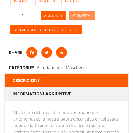
BAUTA S
BAUTA M
BAUTA L
COMPRA
AGGIUNGI
AGGIUNGI ALLA LISTA DEI DESIDERI
SHARE:
CATEGORIES:
Arredamento
,
Maschere
DESCRIZIONE
INFORMAZIONI AGGIUNTIVE
Maschera del travestimento veneziano per
antonomasia, la nostra Bauta decorativa è realizzata
unendo la fusione di canna di vetro e murrina.
Perfetto come souvenir per portarsi un piccolo pezzo