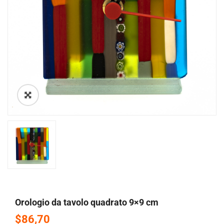
🔍
orologio da tavolo quadrato 9×9 cm
$86,70