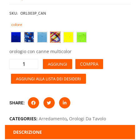
SKU:
ORL003P_CAN
colore
orologio con canne multicolor
COMPRA
AGGIUNGI
AGGIUNGI ALLA LISTA DEI DESIDERI
SHARE:
CATEGORIES:
Arredamento
,
Orologi Da Tavolo
DESCRIZIONE