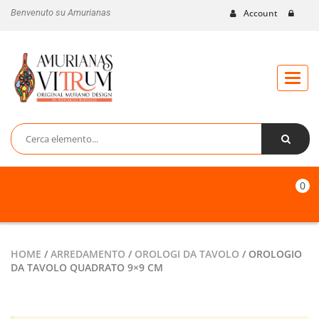
Benvenuto su Amurianas
Account
Toggl
naviga
0
HOME
/
ARREDAMENTO
/
OROLOGI DA TAVOLO
/ OROLOGIO
DA TAVOLO QUADRATO 9×9 CM