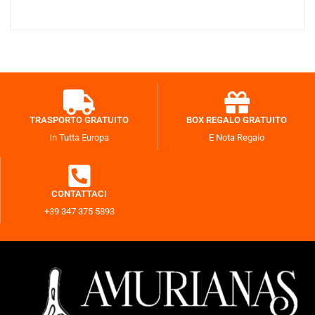
TRASPORTO GRATUITO
BOX REGALO GRATUITO
Portafoto con graniglia
In Tutta Europa
E Nota Regalo
$80,88
-
$127,10
CONTATTACI
+39 347 375 5893