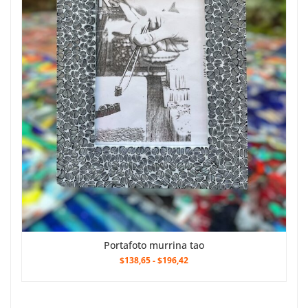
Portafoto murrina tao
$138,65
-
$196,42