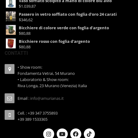
Vaso soffiato scolpito a mano di colore blu avio
$1.039,87
Passero in vetro soffiato con foglia d'oro 24 carati
$346,62
Bicchiere di colore verde con foglia d'argento
$80,88
Bicchiere rosso con foglia d'argento
$80,88
CONTATTI
• Show room:
Fondamenta Vetrai, 54 Murano
• Laboratorio & Show room:
Riva Longa, 23 Murano (Venezia) Italia
Email :
info@amurianas.it
Cell. : +39 347 3755893
+39 389 1533365