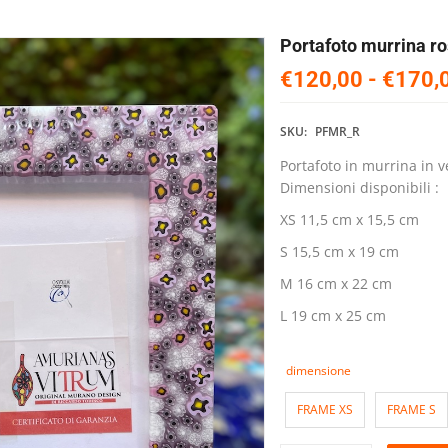
Portafoto murrina r
€120,00
-
€170,
SKU:
PFMR_R
Portafoto in murrina in 
Dimensioni disponibili :
XS 11,5 cm x 15,5 cm
S 15,5 cm x 19 cm
M 16 cm x 22 cm
L 19 cm x 25 cm
dimensione
FRAME XS
FRAME S