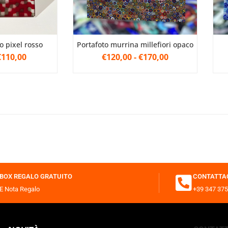
to pixel rosso
Portafoto murrina millefiori opaco
€110,00
€120,00
-
€170,00
BOX REGALO GRATUITO
CONTATTA
E Nota Regalo
+39 347 375