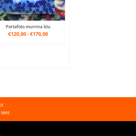
Portafoto murrina blu
€120,00
-
€170,00
CI
 5893