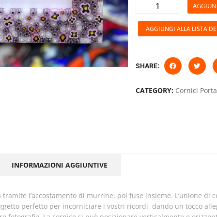
AGGIUN
AGGIUNGI ALLA LISTA DE
SHARE:
CATEGORY:
Cornici Porta
INFORMAZIONI AGGIUNTIVE
ggetto perfetto per incorniciare i vostri ricordi, dando un tocco all
tre fotografie. La cornice si può posizionare verticalmente e orizzo