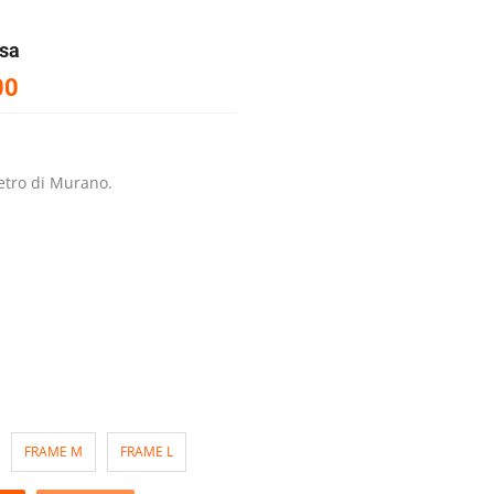
osa
00
vetro di Murano.
FRAME M
FRAME L