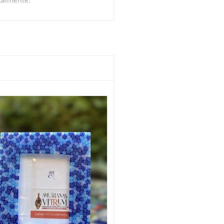
Portafoto cristallo EFEST
€70,00
-
€100,00