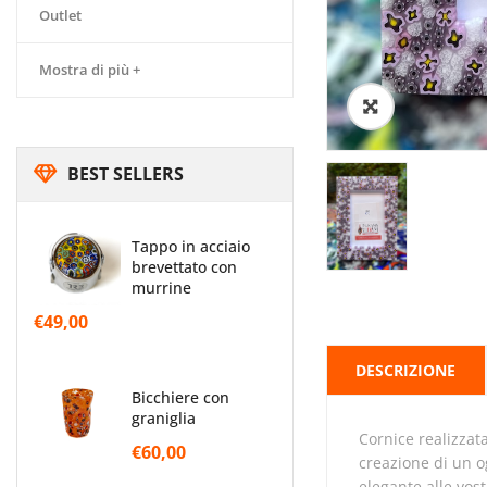
Outlet
Mostra di più +
🔍
BEST SELLERS
tappo in acciaio
brevettato con
murrine
€49,00
DESCRIZIONE
bicchiere con
graniglia
Cornice realizzata tramite l’accostamento di murrine, poi fuse insieme. L’unione di colori che ne deriva porta alla
€60,00
creazione di un o
elegante alle vos