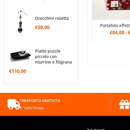
orecchini rosetta
Portafoto effet
€50,00
€84,00
-
piatto puzzle
piccolo con
murrine e filigrana
€110,00
TRASPORTO GRATUITO
In Tutta Europa