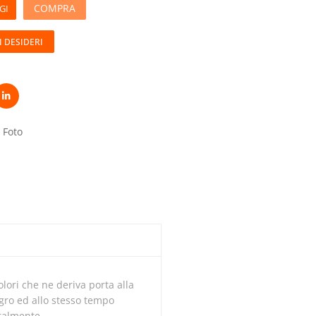
COMPRA
GI
I DESIDERI
 Foto
egro ed allo stesso tempo
ntalmente.