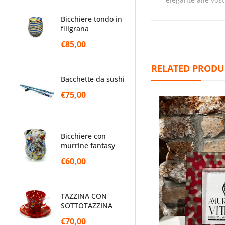
bicchiere tondo in
filigrana
€85,00
RELATED PRODU
bacchette da sushi
€75,00
Portafoto ametista EFESTO
€70,00
-
€100,00
bicchiere con
murrine fantasy
€60,00
TAZZINA CON
SOTTOTAZZINA
€70,00