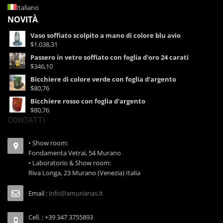
Italiano
NOVITÀ
Vaso soffiato scolpito a mano di colore blu avio
$1.038,31
Passero in vetro soffiato con foglia d'oro 24 carati
$346,10
Bicchiere di colore verde con foglia d'argento
$80,76
Bicchiere rosso con foglia d'argento
$80,76
CONTATTI
• Show room:
Fondamenta Vetrai, 54 Murano
• Laboratorio & Show room:
Riva Longa, 23 Murano (Venezia) Italia
Email :
info@amurianas.it
Cell. : +39 347 3755893