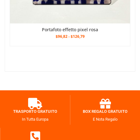
Portafoto effetto pixel rosa
$96,82
-
$126,79
TRASPORTO GRATUITO
BOX REGALO GRATUITO
In Tutta Europa
E Nota Regalo